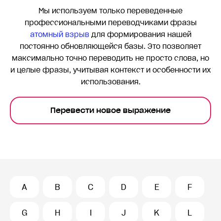
Мы используем только переведенные
профессиональными переводчиками фразы
атомный взрыв
для формирования нашей
постоянно обновляющейся базы. Это позволяет
максимально точно переводить
не просто слова, но
и целые фразы, учитывая контекст и особенности их
использования.
Перевести новое выражение
A
B
C
D
E
F
G
H
I
J
K
L