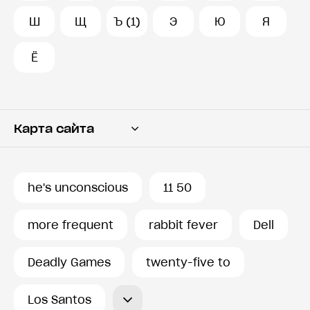
Ш
Щ
Ъ (1)
Э
Ю
Я
Ё
Карта сайта
Переводчик
Словарь
he's unconscious
11 50
История запросов
more frequent
rabbit fever
Dell
Deadly Games
twenty-five to
Los Santos