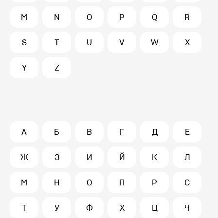
M
N
O
P
Q
R
S
T
U
V
W
X
Y
Z
А
Б
В
Г
Д
Е
Ж
З
И
Й
К
Л
М
Н
О
П
Р
С
Т
У
Ф
Х
Ц
Ч