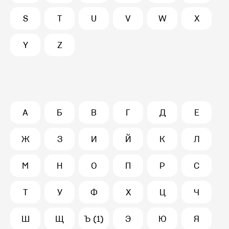
S
T
U
V
W
X
Y
Z
А
Б
В
Г
Д
Е
Ж
З
И
Й
К
Л
М
Н
О
П
Р
С
Т
У
Ф
Х
Ц
Ч
Ш
Щ
Ъ (1)
Э
Ю
Я