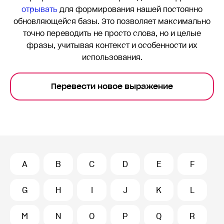
отрывать
для формирования нашей постоянно
обновляющейся базы. Это позволяет максимально
точно переводить
не просто слова, но и целые
фразы, учитывая контекст и особенности их
использования.
Перевести новое выражение
A
B
C
D
E
F
G
H
I
J
K
L
M
N
O
P
Q
R