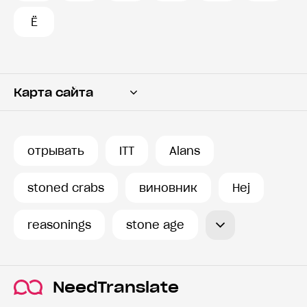
Ё
Карта сайта
Переводчик
Словарь
отрывать
ITT
Alans
История запросов
stoned crabs
виновник
Hej
reasonings
stone age
NeedTranslate