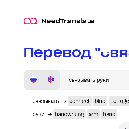
NeedTranslate
Перевод "свя
связывать
→
connect
bind
tie tog
руки
→
handwriting
arm
hand