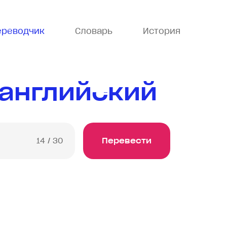
ереводчик
Словарь
История
 английский
14
/ 30
Перевести