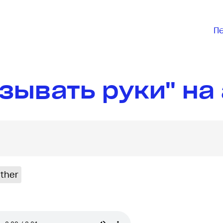
П
зывать руки" на
ether