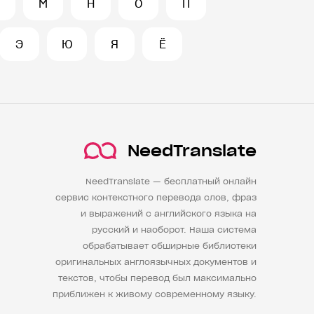
М
Н
О
П
Э
Ю
Я
Ё
NeedTranslate
NeedTranslate — бесплатный онлайн
сервис контекстного перевода слов, фраз
и выражений с английского языка на
русский и наоборот. Наша система
обрабатывает обширные библиотеки
оригинальных англоязычных документов и
текстов, чтобы перевод был максимально
приближен к живому современному языку.