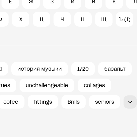
Е
Ж
З
И
Й
К
Л
Ф
Х
Ц
Ч
Ш
Щ
Ъ (1)
d
история музыки
1720
базальт
rtues
unchallengeable
collages
cofee
fittings
Brills
seniors