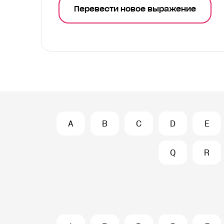
Перевести новое выражение
A
B
C
D
E
Q
R