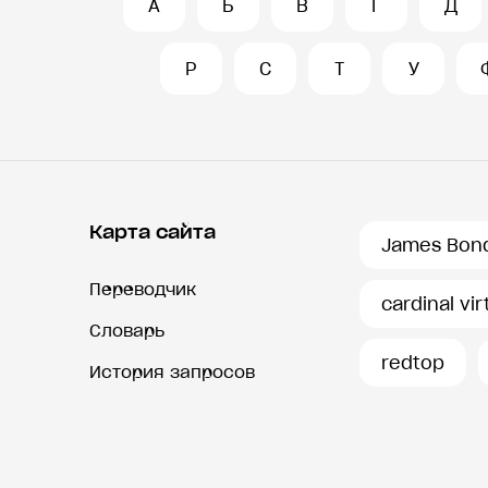
А
Б
В
Г
Д
Р
С
Т
У
Карта сайта
James Bon
Переводчик
cardinal vi
Словарь
redtop
История запросов