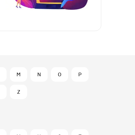
M
N
O
P
Z