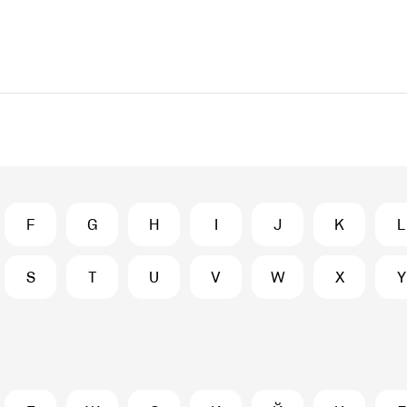
F
G
H
I
J
K
L
S
T
U
V
W
X
Y