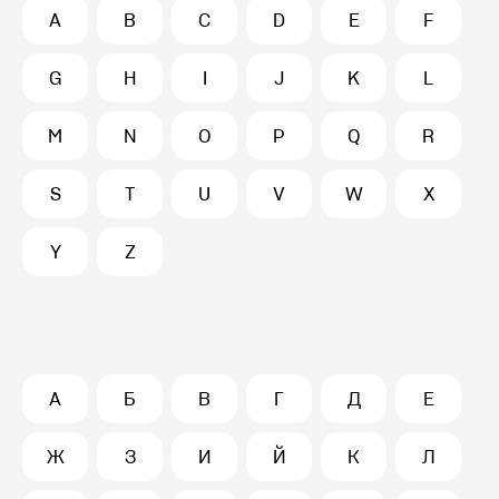
A
B
C
D
E
F
G
H
I
J
K
L
M
N
O
P
Q
R
S
T
U
V
W
X
Y
Z
А
Б
В
Г
Д
Е
Ж
З
И
Й
К
Л