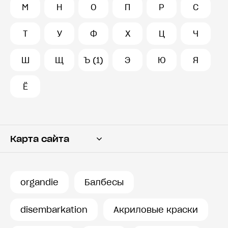
М
Н
О
П
Р
С
Т
У
Ф
Х
Ц
Ч
Ш
Щ
Ъ (1)
Э
Ю
Я
Ё
Карта сайта
Переводчик
Словарь
organdie
Балбесы
История запросов
disembarkation
Акриловые краски