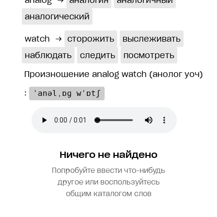
analog
→
аналогия
аналогичный
аналогический
watch
→
сторожить
выслеживать
наблюдать
следить
посмотреть
Произношение analog watch (анолог yоч)
:
ˈanəlˌɒɡ wˈɒtʃ
Ничего не найдено
Попробуйте ввести что-нибудь
другое или воспользуйтесь
общим каталогом слов