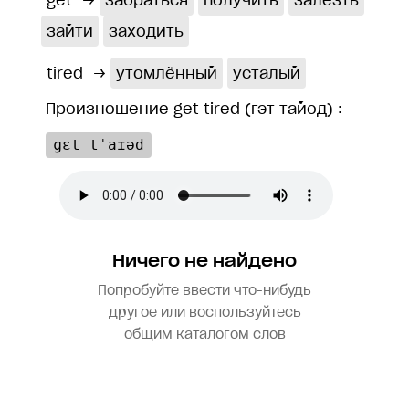
get
→
забраться
получить
залезть
зайти
заходить
tired
→
утомлённый
усталый
Произношение get tired (гэт тайод) :
ɡɛt tˈaɪəd
Ничего не найдено
Попробуйте ввести что-нибудь
другое или воспользуйтесь
общим каталогом слов