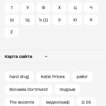
Т
У
Ф
Х
Ц
Ч
Ш
Щ
Ъ (1)
Э
Ю
Я
Ё
Карта сайта
Переводчик
Словарь
hard drug
Katie Prices
pallor
История запросов
Borussia Dortmund
подрыв
The accents
видеограф
11 55