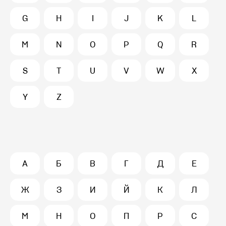
G
H
I
J
K
L
M
N
O
P
Q
R
S
T
U
V
W
X
Y
Z
А
Б
В
Г
Д
Е
Ж
З
И
Й
К
Л
М
Н
О
П
Р
С