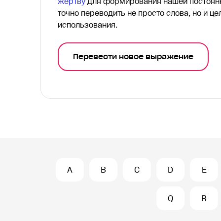
жертву
для формирования нашей постоянн
точно переводить
не просто слова, но и ц
использования.
Перевести новое выражение
A
B
C
D
E
Q
R