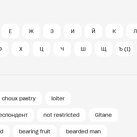
Е
Ж
З
И
Й
К
Л
Ф
Х
Ц
Ч
Ш
Щ
Ъ (1)
choux pastry
loiter
еспондент
not restricted
Gitane
id
bearing fruit
bearded man