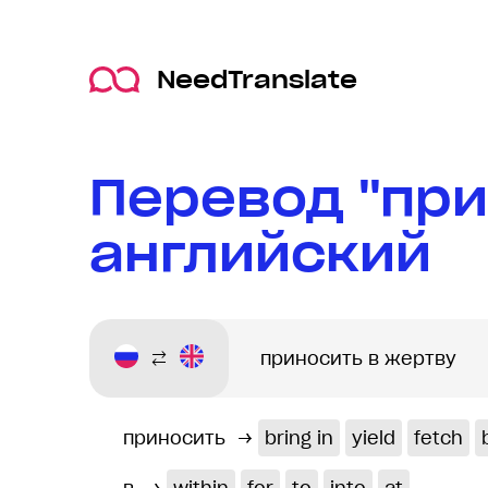
NeedTranslate
Перевод "при
английский
приносить
→
bring in
yield
fetch