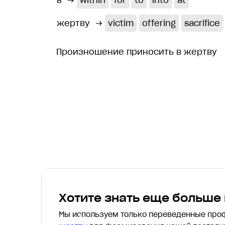
в
→
within
for
to
into
at
жертву
→
victim
offering
sacrifice
Произношение приносить в жертву
Хотите знать еще больше
Мы используем только переведенные пр