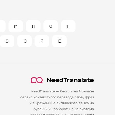
М
Н
О
П
Э
Ю
Я
Ё
NeedTranslate
NeedTranslate — бесплатный онлайн
сервис контекстного перевода слов, фраз
и выражений с английского языка на
русский и наоборот. Наша система
обрабатывает обширные библиотеки