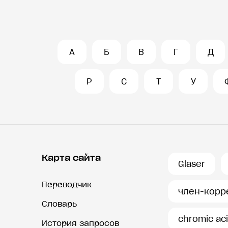
А
Б
В
Г
Д
Р
С
Т
У
Карта сайта
Glaser
Переводчик
член-корр
Словарь
chromic ac
История запросов