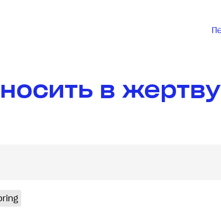
П
носить в жертву
bring