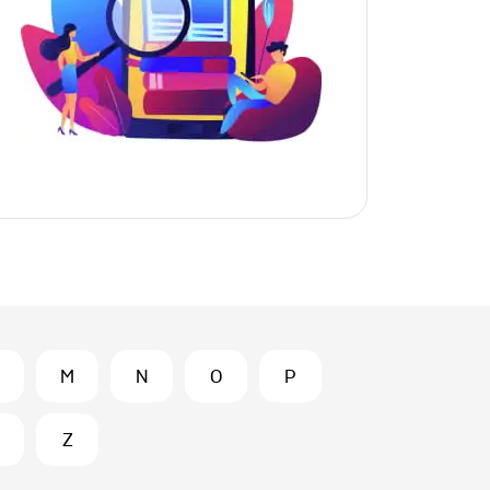
M
N
O
P
Z