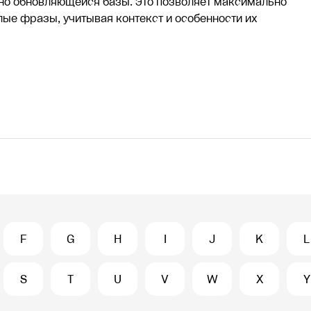
о обновляющейся базы. Это позволяет максимально
елые фразы, учитывая контекст и особенности их
F
G
H
I
J
K
L
S
T
U
V
W
X
Y