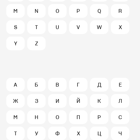
M
N
O
P
Q
R
S
T
U
V
W
X
Y
Z
А
Б
В
Г
Д
Е
Ж
З
И
Й
К
Л
М
Н
О
П
Р
С
Т
У
Ф
Х
Ц
Ч