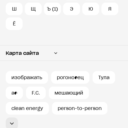
Ш
Щ
Ъ (1)
Э
Ю
Я
Ё
Карта сайта
Переводчик
Словарь
изображать
рогоносец
Тула
История запросов
ас
F.C.
мешающий
clean energy
person-to-person