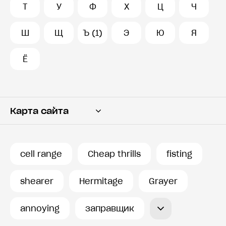
Т
У
Ф
Х
Ц
Ч
Ш
Щ
Ъ (1)
Э
Ю
Я
Ё
Карта сайта
Переводчик
Словарь
cell range
Cheap thrills
fisting
История запросов
shearer
Hermitage
Grayer
annoying
заправщик