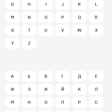
G
H
I
J
K
L
M
N
O
P
Q
R
S
T
U
V
W
X
Y
Z
А
Б
В
Г
Д
Е
Ж
З
И
Й
К
Л
М
Н
О
П
Р
С