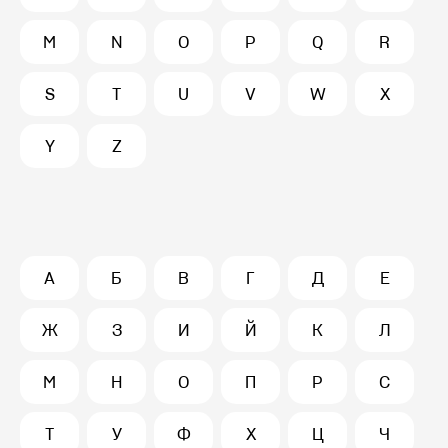
M
N
O
P
Q
R
S
T
U
V
W
X
Y
Z
А
Б
В
Г
Д
Е
Ж
З
И
Й
К
Л
М
Н
О
П
Р
С
Т
У
Ф
Х
Ц
Ч