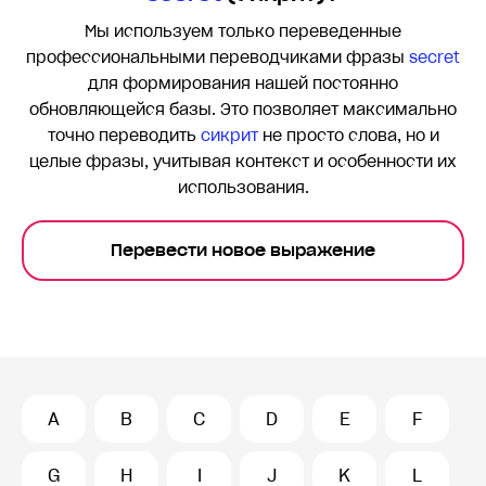
Мы используем только переведенные
профессиональными переводчиками фразы
secret
для формирования нашей постоянно
обновляющейся базы. Это позволяет максимально
точно переводить
сикрит
не просто слова, но и
целые фразы, учитывая контекст и особенности их
использования.
Перевести новое выражение
A
B
C
D
E
F
G
H
I
J
K
L