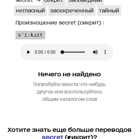
secret
→
секрет
заповедный
негласный
засекреченный
тайный
Произношение secret (сикрит) :
sˈiːkɹɪt
Ничего не найдено
Попробуйте ввести что-нибудь
другое или воспользуйтесь
общим каталогом слов
Хотите знать еще больше переводов
secret
(сикрит)?