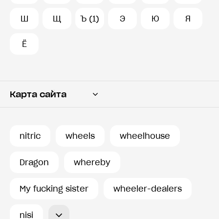
Ш
Щ
Ъ (1)
Э
Ю
Я
Ё
Карта сайта
Переводчик
Словарь
nitric
wheels
wheelhouse
История запросов
Dragon
whereby
My fucking sister
wheeler-dealers
nisi