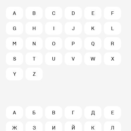
A
B
C
D
E
F
G
H
I
J
K
L
M
N
O
P
Q
R
S
T
U
V
W
X
Y
Z
А
Б
В
Г
Д
Е
Ж
З
И
Й
К
Л