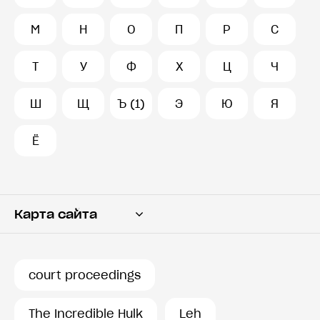
М
Н
О
П
Р
С
Т
У
Ф
Х
Ц
Ч
Ш
Щ
Ъ (1)
Э
Ю
Я
Ё
Карта сайта
Переводчик
Словарь
court proceedings
История запросов
The Incredible Hulk
Leh