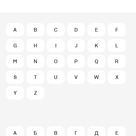
A
B
C
D
E
F
G
H
I
J
K
L
M
N
O
P
Q
R
S
T
U
V
W
X
Y
Z
А
Б
В
Г
Д
Е