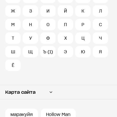
Ж
З
И
Й
К
Л
М
Н
О
П
Р
С
Т
У
Ф
Х
Ц
Ч
Ш
Щ
Ъ (1)
Э
Ю
Я
Ё
Карта сайта
Переводчик
Словарь
маракуйя
Hollow Man