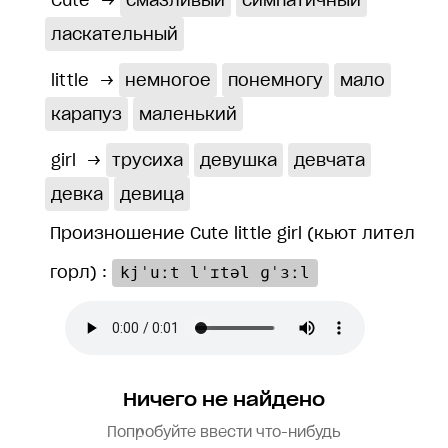
Cute
→
смазливый
симпатичный
ласкательный
little
→
немногое
понемногу
мало
карапуз
маленький
girl
→
трусиха
девушка
девчата
девка
девица
Произношение Cute little girl (кьют лител
горл) :
kjˈuːt lˈɪtəl ɡˈɜːl
Ничего не найдено
Попробуйте ввести что-нибудь