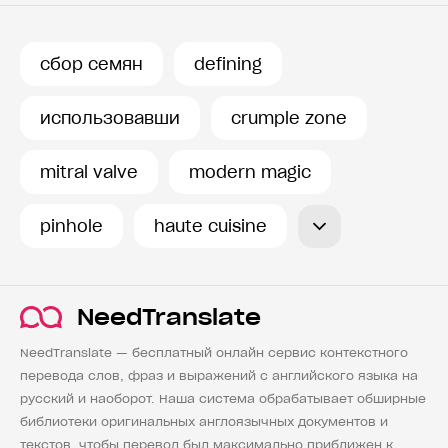
Переводчик
Словарь
сбор семян
defining
История запросов
использовавши
crumple zone
mitral valve
modern magic
pinhole
haute cuisine
NeedTranslate
NeedTranslate — бесплатный онлайн сервис контекстного
перевода слов, фраз и выражений с английского языка на
русский и наоборот. Наша система обрабатывает обширные
библиотеки оригинальных англоязычных документов и
текстов, чтобы перевод был максимально приближен к